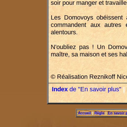
soir pour manger et travaille
Les Domovoys obéissent à
commandent aux autres e
alentours.
N'oubliez pas ! Un Domov
maître, sa maison et ses hab
© Réalisation Reznikoff Ni
Index
de "En savoir plus"
|
Accueil
|
Règle
|
En savoir 