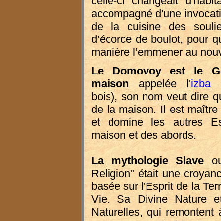
celle-ci changeait d'habi
accompagné d'une invocation
de la cuisine des soulier
d’écorce de boulot, pour q
manière l’emmener au nouv
Le Domovoy est le G
maison
appelée l'
izba
(
bois), son nom veut dire qu'
de la maison. Il est maître
et domine les autres Es
maison et des abords.
La mythologie Slave
o
Religion" était une croyance
basée sur l'Esprit de la Ter
Vie. Sa Divine Nature et
Naturelles, qui remontent 