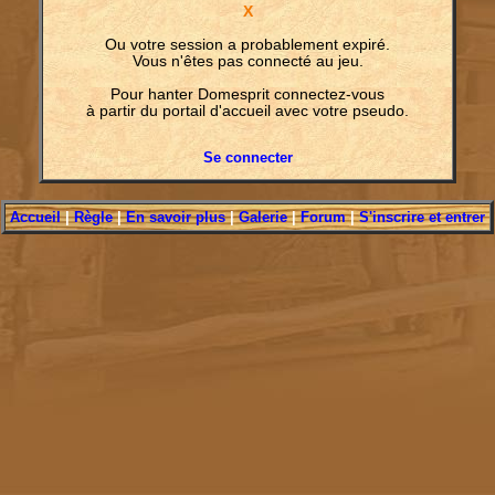
X
Ou votre session a probablement expiré.
Vous n'êtes pas connecté au jeu.
Pour hanter Domesprit connectez-vous
à partir du portail d'accueil avec votre pseudo.
Se connecter
Accueil
|
Règle
|
En savoir plus
|
Galerie
|
Forum
|
S'inscrire et entrer