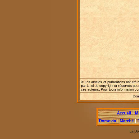
©
Les articles et publications ont été 
par la loi du copyright et réservés pou
ces auteurs. Pour toute information c
Dome
Accueil
|
M
Domovia
|
Marché
|
La Do