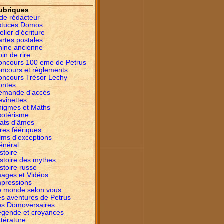
ubriques
ide rédacteur
stuces Domos
elier d'écriture
artes postales
hine ancienne
in de rire
oncours 100 eme de Petrus
oncours et règlements
oncours Trésor Lechy
ontes
emande d'accès
evinettes
nigmes et Maths
sotérisme
tats d'âmes
res féériques
lms d'exceptions
énéral
stoire
istoire des mythes
stoire russe
mages et Vidéos
mpressions
e monde selon vous
es aventures de Petrus
es Domoversaires
égende et croyances
ttérature