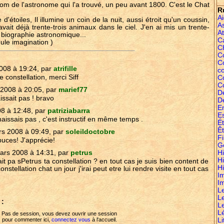
nom de l'astronome qui l'a trouvé, un peu avant 1800. C'est le Chat
R
A
d'étoiles, Il illumine un coin de la nuit, aussi étroit qu'un coussin,
A
y avait déjà trente-trois animaux dans le ciel. J'en ai mis un trente-
At
a biographie astronomique...
C
ule imagination )
C
Co
C
008 à 19:24, par
atrifille
c
 constellation, merci Siff
C
C
2008 à 20:05, par
marief77
D
issait pas ! bravo
D
E
8 à 12:48, par
patriziabarra
E
aissais pas , c'est instructif en même temps .
É
Êt
s 2008 à 09:49, par
soleildoctobre
Fi
uces! J'apprécie!
G
ars 2008 à 14:31, par
petrus
Hi
H
elait pa sPetrus ta constellation ? en tout cas je suis bien content de
Hi
onstellation chat un jour j'irai peut etre lui rendre visite en tout cas
I
I
L
L
 :
L
L
Pas de session, vous devez ouvrir une session
Li
pour commenter ici,
connectez vous
à l'accueil.