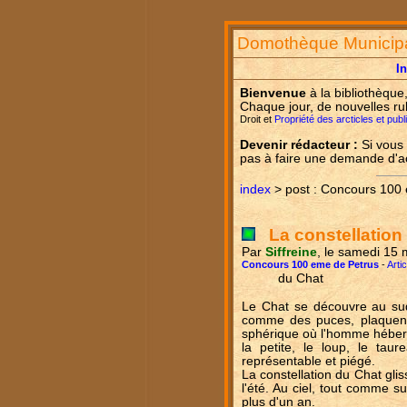
Domothèque Municip
I
Bienvenue
à la bibliothèque
Chaque jour, de nouvelles ru
Droit et
Propriété des arcticles et pub
Devenir rédacteur :
Si vous 
pas à faire une demande d'
index
> post : Concours 100
La constellation
Par
Siffreine
, le samedi 15
Concours 100 eme de Petrus
-
Arti
du Chat
Le Chat se découvre au sud
comme des puces, plaquent s
sphérique où l'homme héber
la petite, le loup, le tau
représentable et piégé.
La constellation du Chat gliss
l'été. Au ciel, tout comme sur 
plus d'un an.