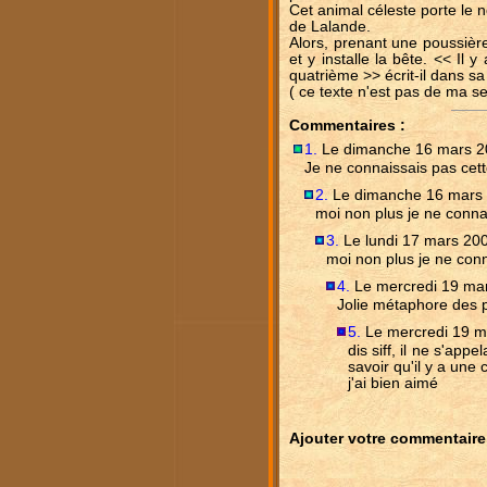
Cet animal céleste porte le 
de Lalande.
Alors, prenant une poussière 
et y installe la bête. << Il 
quatrième >> écrit-il dans s
( ce texte n'est pas de ma se
Commentaires :
1.
Le dimanche 16 mars 2
Je ne connaissais pas cette
2.
Le dimanche 16 mars 
moi non plus je ne conna
3.
Le lundi 17 mars 200
moi non plus je ne conn
4.
Le mercredi 19 mar
Jolie métaphore des p
5.
Le mercredi 19 m
dis siff, il ne s'app
savoir qu'il y a une c
j'ai bien aimé
Ajouter votre commentaire