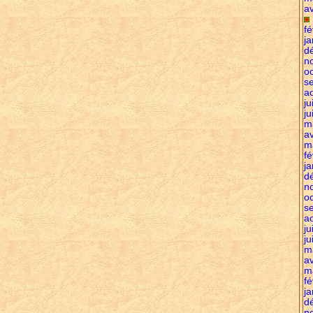
av
fé
ja
d
n
o
s
a
ju
ju
m
av
m
fé
ja
d
n
o
s
a
ju
ju
m
av
m
fé
ja
d
n