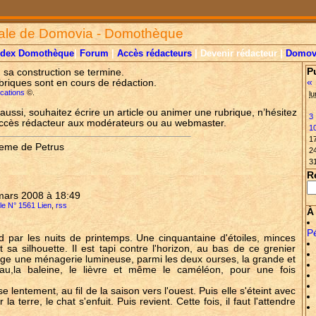
ale de Domovia - Domothèque
ndex Domothèque
|
Forum
|
Accès rédacteurs
| Devenir rédacteur |
Domov
P
, sa construction se termine.
«
briques sont en cours de rédaction.
lications
©.
lu
aussi, souhaitez écrire un article ou animer une rubrique, n’hésitez
3
accès rédacteur aux modérateurs ou au webmaster.
1
1
 eme de Petrus
2
3
R
 mars 2008 à 18:49
cle N° 1561 Lien
,
rss
À 
P
 par les nuits de printemps. Une cinquantaine d'étoiles, minces
a silhouette. Il est tapi contre l'horizon, au bas de ce grenier
ge une ménagerie lumineuse, parmi les deux ourses, la grande et
reau,la baleine, le lièvre et même le caméléon, pour une fois
e lentement, au fil de la saison vers l'ouest. Puis elle s'éteint avec
la terre, le chat s'enfuit. Puis revient. Cette fois, il faut l'attendre