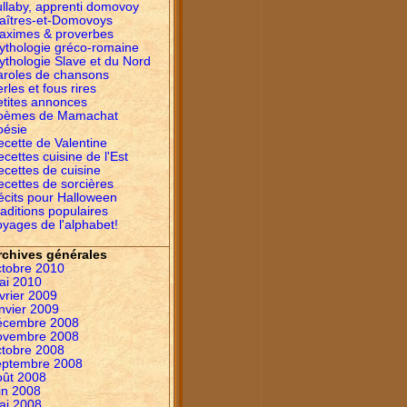
ullaby, apprenti domovoy
aîtres-et-Domovoys
aximes & proverbes
ythologie gréco-romaine
ythologie Slave et du Nord
aroles de chansons
rles et fous rires
etites annonces
oèmes de Mamachat
oésie
ecette de Valentine
cettes cuisine de l'Est
ecettes de cuisine
ecettes de sorcières
écits pour Halloween
aditions populaires
yages de l'alphabet!
rchives générales
ctobre 2010
ai 2010
vrier 2009
nvier 2009
écembre 2008
ovembre 2008
ctobre 2008
eptembre 2008
oût 2008
in 2008
ai 2008