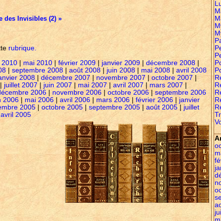
L
M
 des Invisibles (2) »
M
M
M
P
tte
rubrique.
Pe
P
 2010
|
mai 2010
|
février 2009
|
janvier 2009
|
décembre 2008
|
P
08
|
septembre 2008
|
août 2008
|
juin 2008
|
mai 2008
|
avril 2008
P
anvier 2008
|
décembre 2007
|
novembre 2007
|
octobre 2007
|
R
|
juillet 2007
|
juin 2007
|
mai 2007
|
avril 2007
|
mars 2007
|
Re
décembre 2006
|
novembre 2006
|
octobre 2006
|
septembre 2006
R
n 2006
|
mai 2006
|
avril 2006
|
mars 2006
|
février 2006
|
janvier
R
embre 2005
|
octobre 2005
|
septembre 2005
|
août 2005
|
juillet
R
|
avril 2005
Tr
Vo
A
o
m
fé
ja
d
n
o
s
a
ju
m