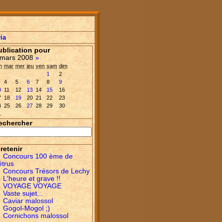
ia
ublication pour
mars 2008
»
n
mar
mer
jeu
ven
sam
dim
1
2
4
5
6
7
8
9
0
11
12
13
14
15
16
7
18
19
20
21
22
23
4
25
26
27
28
29
30
1
echercher
retenir
Concours 100 ème de
étrus
Concours Trésors de Lechy
L'heure et grave !!
VOYAGE VOYAGE
Vaste sujet...
Caviar malossol
Gogol-Mogol ;)
Cornichons malossol